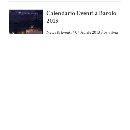
Calendario Eventi a Barolo
2013
News & Eventi
/
04 Aprile 2013
/
by Silvia
Borgogno
A cena con il Barolo di Barolo
News & Eventi
/
02 Aprile 2013
/
by Silvia
Borgogno
Nuova sezione dedicata ai
foodblogger