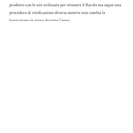
prodotto con le uve utilizzate per ottenere il Barolo ma segue una
procedura di vinificazione diversa mentre non cambia la
lavorazione in vigna durante l’anno.
E’ comunque sempre un vitigno di grande razza e potenzialità che
dà origine a vini di antica tradizione.