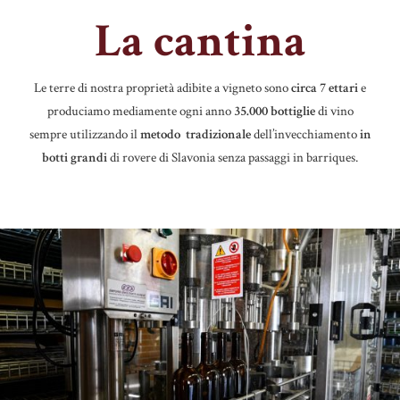
La cantina
Le terre di nostra proprietà adibite a vigneto sono
circa 7 ettari
e
produciamo mediamente ogni anno
35.000 bottiglie
di vino
sempre utilizzando il
metodo tradizionale
dell’invecchiamento
in
botti grandi
di rovere di Slavonia senza passaggi in barriques.