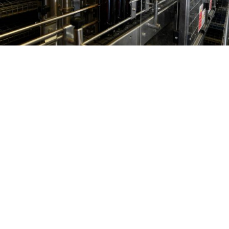
Vinificazione
La vinificazione avviene rigorosamente a
temperatura controllata
in seguito alla pigiatura e diraspatura dei grappoli.
La
macerazione e fermentazione
sono diverse a seconda dei vini e
ogni fase viene seguita personalmente da noi con l’aiuto
dell’enologo Piero Ballario.