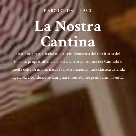
BAROLO DAL 1930
La Nostra
Cantina
In un luogo particolarmente emblematico del territorio del
Barolo, proprio all’incrocio tra la storica collina dei Cannubi e
quella delle Brunate, nasce la nostra azienda, una classica azienda
agricola a conduzione famigliare fondata nei primi anni Trenta.