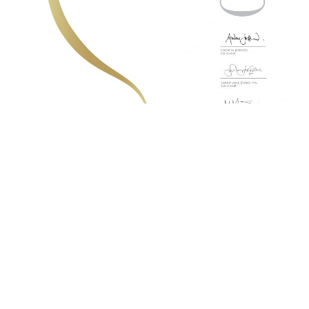
LATEST NEWS
KOBAJhagen Vinfestival 2025
Roscioli Wine Italian Club, Percorsi:
Barolo