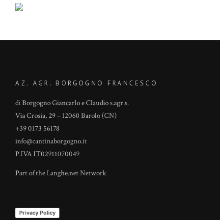
AZ. AGR. BORGOGNO FRANCESCO
di Borgogno Giancarlo e Claudio s.agr.s.
Via Crosia, 29 – 12060 Barolo (CN)
+39 0173 56178
info@cantinaborgogno.it
P.IVA IT02911070049
Part of the
Langhe.net
Network
Privacy Policy