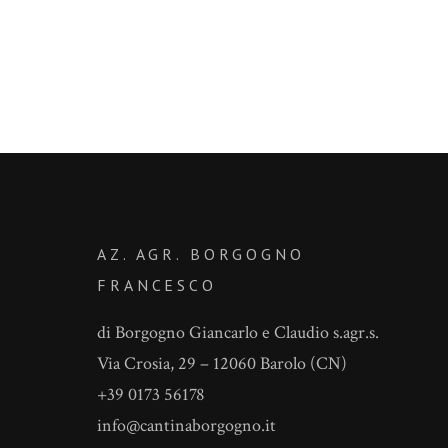
AZ. AGR. BORGOGNO
FRANCESCO
di Borgogno Giancarlo e Claudio s.agr.s.
Via Crosia, 29 – 12060 Barolo (CN)
+39 0173 56178
info@cantinaborgogno.it