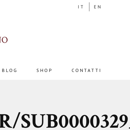
IT
EN
BLOG
SHOP
CONTATTI
R/SUB0000329