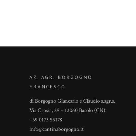
AZ. AGR. BORGOGNO
FRANCESCO
di Borgogno Giancarlo e Claudio s.agr.s.
Via Crosia, 29 – 12060 Barolo (CN)
+39 0173 56178
info@cantinaborgogno.it