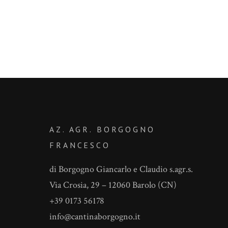
AZ. AGR. BORGOGNO
FRANCESCO
di Borgogno Giancarlo e Claudio s.agr.s.
Via Crosia, 29 – 12060 Barolo (CN)
+39 0173 56178
info@cantinaborgogno.it