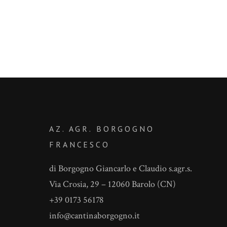
AZ. AGR. BORGOGNO
FRANCESCO
di Borgogno Giancarlo e Claudio s.agr.s.
Via Crosia, 29 – 12060 Barolo (CN)
+39 0173 56178
info@cantinaborgogno.it