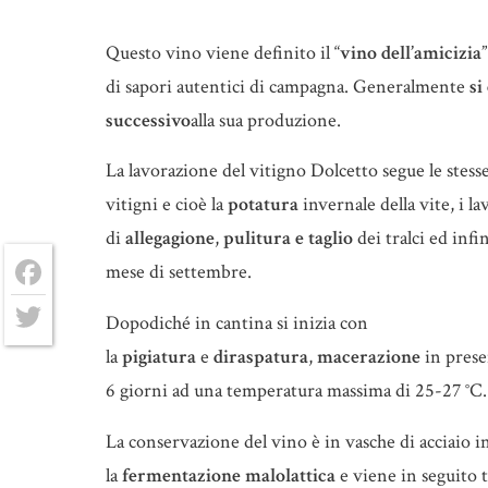
Questo vino viene definito il “
vino dell’amicizia
di sapori autentici di campagna. Generalmente
si
successivo
alla sua produzione.
La lavorazione del vitigno Dolcetto segue le stesse 
vitigni e cioè la
potatura
invernale della vite, i la
di
allegagione
,
pulitura
e
taglio
dei tralci ed infi
mese di settembre.
Facebook
Dopodiché in cantina si inizia con
Twitter
la
pigiatura
e
diraspatura
,
macerazione
in prese
6 giorni ad una temperatura massima di 25-27 °C.
La conservazione del vino è in vasche di acciaio 
la
fermentazione malolattica
e viene in seguito 